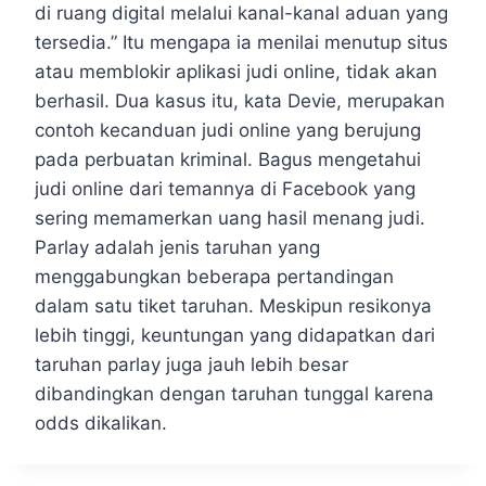
di ruang digital melalui kanal-kanal aduan yang
tersedia.” Itu mengapa ia menilai menutup situs
atau memblokir aplikasi judi online, tidak akan
berhasil. Dua kasus itu, kata Devie, merupakan
contoh kecanduan judi online yang berujung
pada perbuatan kriminal. Bagus mengetahui
judi online dari temannya di Facebook yang
sering memamerkan uang hasil menang judi.
Parlay adalah jenis taruhan yang
menggabungkan beberapa pertandingan
dalam satu tiket taruhan. Meskipun resikonya
lebih tinggi, keuntungan yang didapatkan dari
taruhan parlay juga jauh lebih besar
dibandingkan dengan taruhan tunggal karena
odds dikalikan.