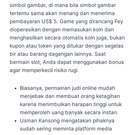
simbol gambar, di mana bila simbol gambar
tertentu sama akan menang dan menerima
pembayaran US$ 5. Game yang dirancang Fey
dioperasikan dengan memasukan koin dan
menghasilkan secara otomatis koin juga, bukan
kupon atau token yang ditukar dengan segelas
bir atau barang dagangan lainnya. Saat
bermain slot, Anda dapat menggunakan bonus
agar memperkecil risiko rugi.
Biasanya, permainan judi online mudah
menjebak dan membuat orang ketagihan
karena menimbulkan harapan tinggi untuk
memperoleh uang banyak secara instan.
Usman Kansong mengatakan pihaknya
sudah sering meminta platform media