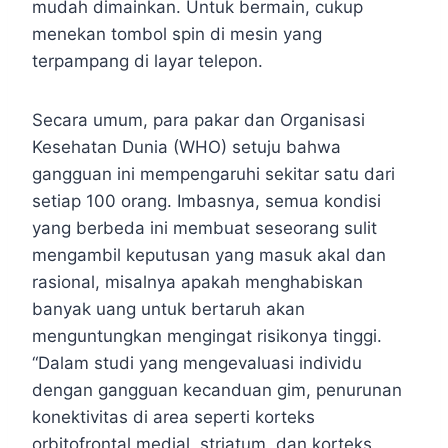
mudah dimainkan. Untuk bermain, cukup
menekan tombol spin di mesin yang
terpampang di layar telepon.
Secara umum, para pakar dan Organisasi
Kesehatan Dunia (WHO) setuju bahwa
gangguan ini mempengaruhi sekitar satu dari
setiap 100 orang. Imbasnya, semua kondisi
yang berbeda ini membuat seseorang sulit
mengambil keputusan yang masuk akal dan
rasional, misalnya apakah menghabiskan
banyak uang untuk bertaruh akan
menguntungkan mengingat risikonya tinggi.
“Dalam studi yang mengevaluasi individu
dengan gangguan kecanduan gim, penurunan
konektivitas di area seperti korteks
orbitofrontal medial, striatum, dan korteks