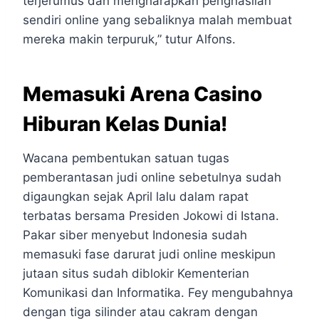
terjerumus dan mengharapkan penghasilan
sendiri online yang sebaliknya malah membuat
mereka makin terpuruk,” tutur Alfons.
Memasuki Arena Casino
Hiburan Kelas Dunia!
Wacana pembentukan satuan tugas
pemberantasan judi online sebetulnya sudah
digaungkan sejak April lalu dalam rapat
terbatas bersama Presiden Jokowi di Istana.
Pakar siber menyebut Indonesia sudah
memasuki fase darurat judi online meskipun
jutaan situs sudah diblokir Kementerian
Komunikasi dan Informatika. Fey mengubahnya
dengan tiga silinder atau cakram dengan