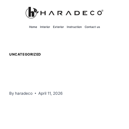
Skip
to
content
Home
Interior
Exterior
Instruction
Contact us
UNCATEGORIZED
Judi Slot Online Terbaru
Terpercaya
By
haradeco
April 11, 2026
Judi Slot Online Terbaru
Terpercaya