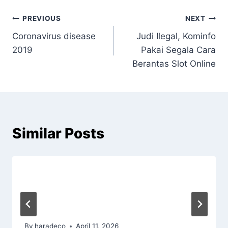
Post
PREVIOUS
NEXT
Coronavirus disease
Judi Ilegal, Kominfo
navigation
2019
Pakai Segala Cara
Berantas Slot Online
Similar Posts
AGENLIGA: Platform Agen Bandar
Judi Bola Online SBOBET
Terpercaya
By
haradeco
April 11, 2026